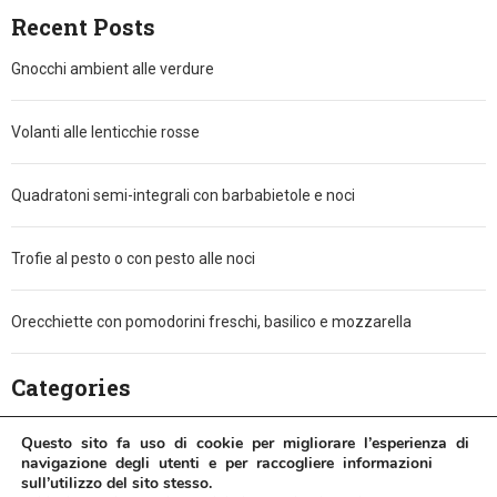
Recent Posts
Gnocchi ambient alle verdure
Volanti alle lenticchie rosse
Quadratoni semi-integrali con barbabietole e noci
Trofie al pesto o con pesto alle noci
Orecchiette con pomodorini freschi, basilico e mozzarella
Categories
Facili e veloci
(5)
Questo sito fa uso di cookie per migliorare l’esperienza di
navigazione degli utenti e per raccogliere informazioni
sull’utilizzo del sito stesso.
In compagnia
(4)