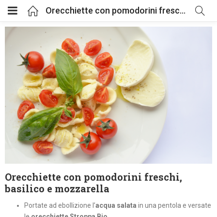
Orecchiette con pomodorini freschi, basilico e mozzarella
enu (Bio Bontà)
nu (Prodotti di qualità)
Orecchiette con pomodorini freschi,
basilico e mozzarella
Portate ad ebollizione l’
acqua salata
in una pentola e versate
le
orecchiette Stroppa Bio
.