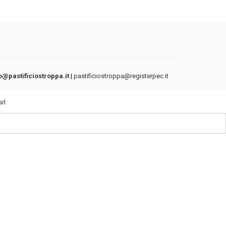
o@pastificiostroppa.it
|
pastificiostroppa@registerpec.it
rl