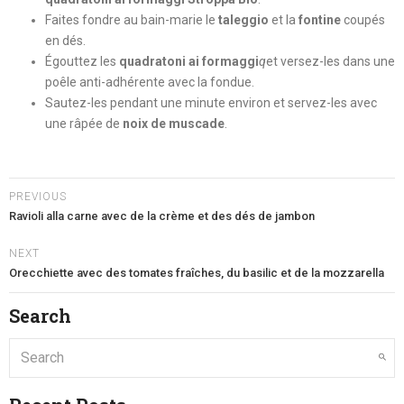
Faites fondre au bain-marie le
taleggio
et la
fontine
coupés
en dés.
Égouttez les
q
u
adratoni ai formaggi
q
et versez-les dans une
poêle anti-adhérente avec la fondue.
Sautez-les pendant une minute environ et servez-les avec
une râpée de
noix de muscade
.
PREVIOUS
Ravioli alla carne avec de la crème et des dés de jambon
NEXT
Orecchiette avec des tomates fraîches, du basilic et de la mozzarella
Search